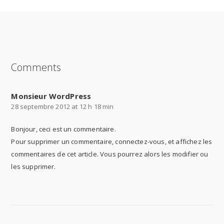
SHARE ON
SHARE ON
SHARE ON
FACEBOOK
TWITTER
GOOGLE+
Comments
Monsieur WordPress
28 septembre 2012 at 12 h 18 min
Bonjour, ceci est un commentaire.
Pour supprimer un commentaire, connectez-vous, et affichez les
commentaires de cet article. Vous pourrez alors les modifier ou
les supprimer.